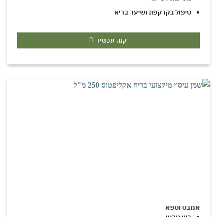
טיפול בקרקפת ושיער בריא
קנה עכשיו
אמבט וספא
בוץ טבעי