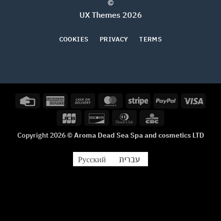
©
2026 UX Themes
COOKIES
PRIVACY
TERMS
Credit
American
Cash
MasterCard
Stripe
PayPal
Visa
Card
Express
On
JCB
Discover
Dinners
CBC
Delivery
Club
Copyright 2026 ©
Aroma Dead Sea Spa and cosmetics LTD
עברית
Русский